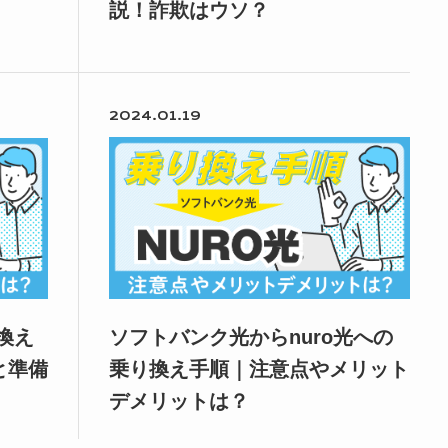
説！詐欺はウソ？
2024.01.19
換え
ソフトバンク光からnuro光への
と準備
乗り換え手順｜注意点やメリット
デメリットは？