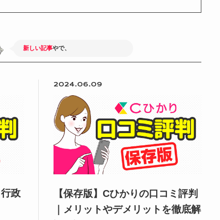
新
し
い
記
事
や
で
、
読
ん
で
あ
げ
て
な
ー
2024.06.09
？行政
【保存版】Cひかりの口コミ評判
｜メリットやデメリットを徹底解