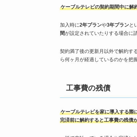
ケーブルテレビの契約期間中に解
加入時に
2年プラン
や
3年プラン
と
間
が設定されていたりする場合に
契約満了後の更新月以外で解約す
ら何ヶ月が経過しているのかを把
工事費の残債
ケーブルテレビを家に導入する際
完済前に解約すると工事費の残債