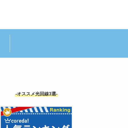
-オススメ光回線3選-