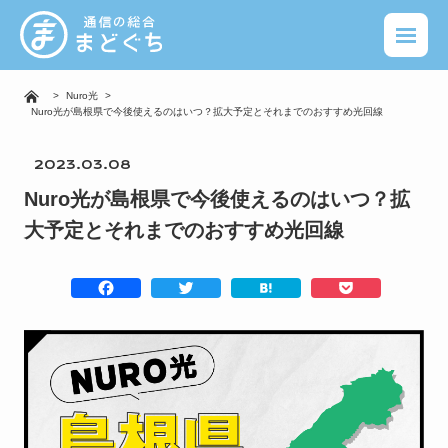
>
Nuro光
>
Nuro光が島根県で今後使えるのはいつ？拡大予定とそれまでのおすすめ光回線
2023.03.08
Nuro光が島根県で今後使えるのはいつ？拡
大予定とそれまでのおすすめ光回線
F
T
H
P
a
w
a
o
c
i
t
c
e
t
e
k
b
t
n
e
o
e
a
t
o
r
k