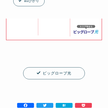
auひかり
ビッグローブ光
F
T
H
P