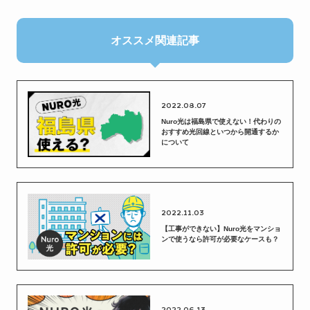
a
w
a
o
c
i
t
c
e
t
e
k
b
t
n
e
オススメ関連記事
o
e
a
t
o
r
k
2022.08.07
Nuro光は福島県で使えない！代わりの
おすすめ光回線といつから開通するか
について
2022.11.03
【工事ができない】Nuro光をマンショ
ンで使うなら許可が必要なケースも？
2022.06.13